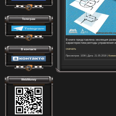
Телеграм
В книге представлена эволюция раз
характеристики,методы управления и
скачать
В контакте
Просмотров:
1036
|
Дата:
21.05.2018
|
Коммен
WebMoney