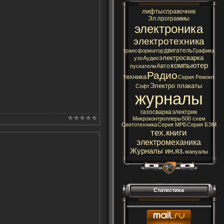
лифты
справочник
Эл.программы
электроника
электротехника
двигатель
трансформатор
Графика
электросварка
узо
Аудио
компьютер
Авто
пускатели
Радио
техника
Серия Ремонт
Электро плакаты
Софт
журналы
газосварка
электрик
Микроконтроллеры
500 схем
Светотехника
Серия МРБ
Серия БЭМ
тех.книги
электромеханика
Журналы ин.яз.
мануалы
Статистика