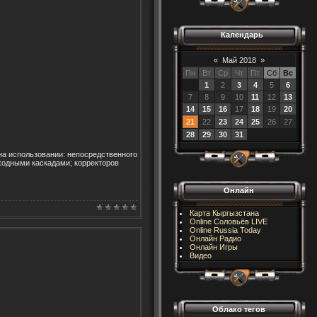
Календарь
«
Май 2018
»
Пн
Вт
Ср
Чт
Пт
Сб
Вс
1
2
3
4
5
6
7
8
9
10
11
12
13
14
15
16
17
18
19
20
21
22
23
24
25
26
27
28
29
30
31
а использовании: непосредственного
ходными каскадами; корректоров
Онлайн
Карта Кыргызстана
Online Соловьёв LIVE
Online Russia Today
Онлайн Радио
Онлайн Игры
Видео
Облако тегов