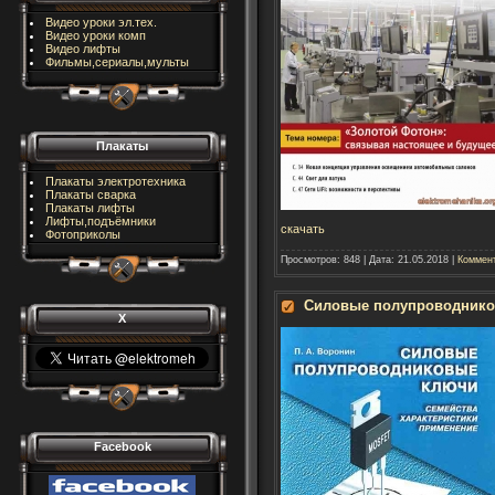
Видео уроки эл.тех.
Видео уроки комп
Видео лифты
Фильмы,сериалы,мульты
Плакаты
Плакаты электротехника
Плакаты сварка
Плакаты лифты
Лифты,подъёмники
скачать
Фотоприколы
Просмотров:
848
|
Дата:
21.05.2018
|
Коммент
Силовые полупроводников
X
Facebook