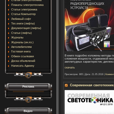
Статьи электротехника
Плакаты электротехника
Статьи электроника
Статьи Компьютер
Любимый софт
Тех.книги (лифты)
Документация (лифты)
Статьи (лифты)
Журналы
Журналы (ин.яз.)
Автолюбителям
Гостевая книга
В книге подробно изложены методы 
Обмен ссылками
сложения мощности, отдаваемой нес
Доска объявлений
амплитудных характеристик; диплекс
Написать Админу
скачать
Просмотров:
865
|
Дата:
21.05.2018
|
Коммент
Современная светотехник
Реклама
Видео