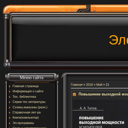
Эл
Меню сайта
Главная
»
2018
»
Май
»
21
Главная страница
Информация о сайте
Повышение выходной мощ
Тех. библиотека
Серии тех.литературы
Схемы,мануалы (разн.)
Справочная лит-ра
Книги(компьютер)
Эл.программы