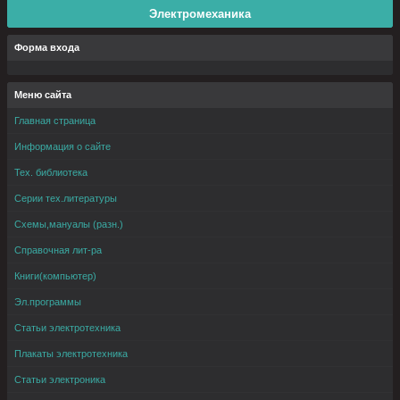
Электромеханика
Форма входа
Меню сайта
Главная страница
Информация о сайте
Тех. библиотека
Серии тех.литературы
Схемы,мануалы (разн.)
Справочная лит-ра
Книги(компьютер)
Эл.программы
Статьи электротехника
Плакаты электротехника
Статьи электроника