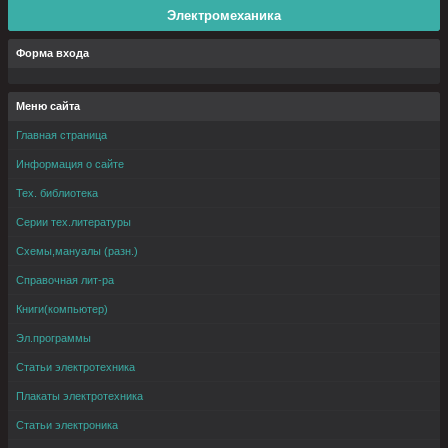
Электромеханика
Форма входа
Меню сайта
Главная страница
Информация о сайте
Тех. библиотека
Серии тех.литературы
Схемы,мануалы (разн.)
Справочная лит-ра
Книги(компьютер)
Эл.программы
Статьи электротехника
Плакаты электротехника
Статьи электроника