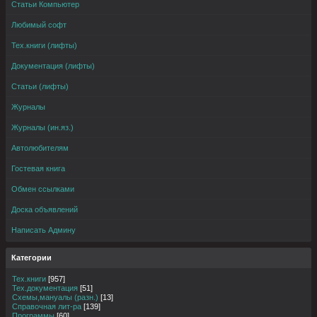
Статьи Компьютер
Любимый софт
Тех.книги (лифты)
Документация (лифты)
Статьи (лифты)
Журналы
Журналы (ин.яз.)
Автолюбителям
Гостевая книга
Обмен ссылками
Доска объявлений
Написать Админу
Категории
Тех.книги
[957]
Тех.документация
[51]
Схемы,мануалы (разн.)
[13]
Справочная лит-ра
[139]
Программы
[60]