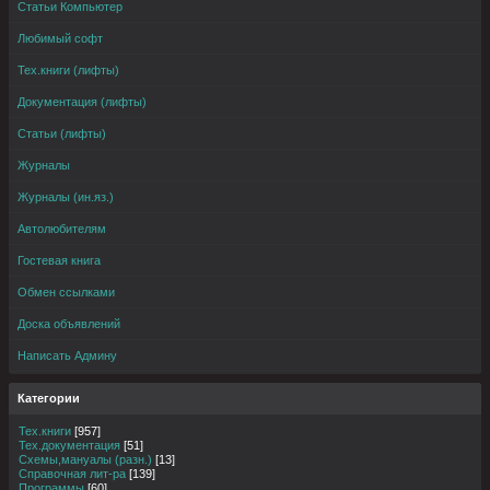
Статьи Компьютер
Любимый софт
Тех.книги (лифты)
Документация (лифты)
Статьи (лифты)
Журналы
Журналы (ин.яз.)
Автолюбителям
Гостевая книга
Обмен ссылками
Доска объявлений
Написать Админу
Категории
Тех.книги
[957]
Тех.документация
[51]
Схемы,мануалы (разн.)
[13]
Справочная лит-ра
[139]
Программы
[60]