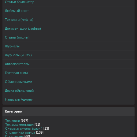
Статьи Компьютер
Любимый софт
Тех.книги (лифты)
Документация (лифты)
Статьи (лифты)
Журналы
Журналы (ин.яз.)
Автолюбителям
Гостевая книга
Обмен ссылками
Доска объявлений
Написать Админу
Категории
Тех.книги
[957]
Тех.документация
[51]
Схемы,мануалы (разн.)
[13]
Справочная лит-ра
[139]
Программы
[60]