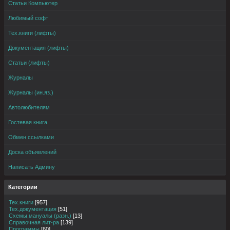
Статьи Компьютер
Любимый софт
Тех.книги (лифты)
Документация (лифты)
Статьи (лифты)
Журналы
Журналы (ин.яз.)
Автолюбителям
Гостевая книга
Обмен ссылками
Доска объявлений
Написать Админу
Категории
Тех.книги
[957]
Тех.документация
[51]
Схемы,мануалы (разн.)
[13]
Справочная лит-ра
[139]
Программы
[60]