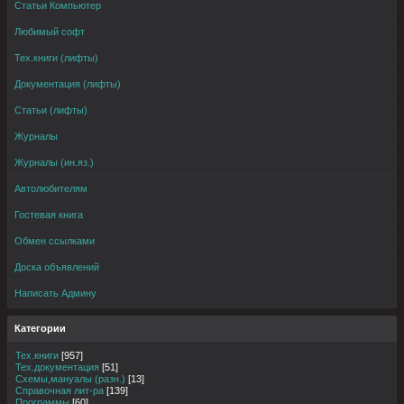
Статьи Компьютер
Любимый софт
Тех.книги (лифты)
Документация (лифты)
Статьи (лифты)
Журналы
Журналы (ин.яз.)
Автолюбителям
Гостевая книга
Обмен ссылками
Доска объявлений
Написать Админу
Категории
Тех.книги
[957]
Тех.документация
[51]
Схемы,мануалы (разн.)
[13]
Справочная лит-ра
[139]
Программы
[60]