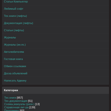
Статьи Компьютер
Любимый софт
Тех.книги (лифты)
Документация (лифты)
Статьи (лифты)
Журналы
Журналы (ин.яз.)
Автолюбителям
Гостевая книга
Обмен ссылками
Доска объявлений
Написать Админу
Категории
Тех.книги
[957]
Тех.документация
[51]
Схемы,мануалы (разн.)
[13]
Справочная лит-ра
[139]
Программы
[60]