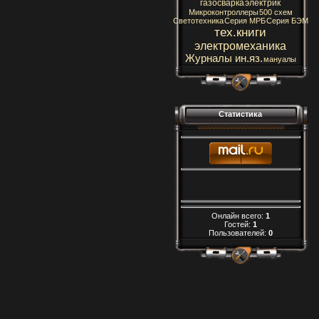
газосварка
электрик
Микроконтроллеры
500 схем
Светотехника
Серия МРБ
Серия БЭМ
тех.книги
электромеханика
Журналы ин.яз.
мануалы
Статистика
Онлайн всего:
1
Гостей:
1
Пользователей:
0