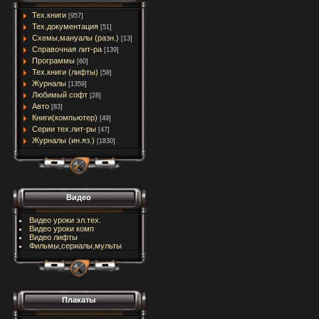
Тех.книги
[957]
Тех.документация
[51]
Схемы,мануалы (разн.)
[13]
Справочная лит-ра
[139]
Программы
[60]
Тех.книги (лифты)
[58]
Журналы
[1359]
Любимый софт
[28]
Авто
[83]
Книги(компьютер)
[49]
Серии тех.лит-ры
[47]
Журналы (ин.яз.)
[1830]
Видео
Видео уроки эл.тех.
Видео уроки комп
Видео лифты
Фильмы,сериалы,мульты
Плакаты