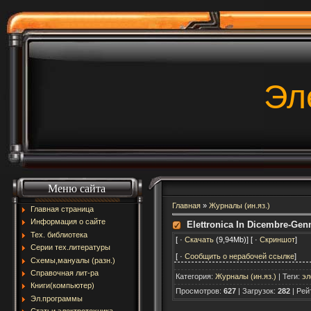
Эл
Меню сайта
Главная
»
Журналы (ин.яз.)
Главная страница
Информация о сайте
Elettronica In Dicembre-Gen
Тех. библиотека
[ ·
Скачать
(9,94Mb)] [ ·
Скриншот
]
Серии тех.литературы
[ ·
Сообщить о нерабочей ссылке
]
Схемы,мануалы (разн.)
Справочная лит-ра
Категория
:
Журналы (ин.яз.)
|
Теги
:
эл
Книги(компьютер)
Просмотров
:
627
|
Загрузок
:
282
|
Рей
Эл.программы