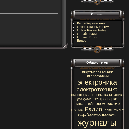
Онлайн
Карта Кыргызстана
Online Соловьёв LIVE
Online Russia Today
Онлайн Радио
Онлайн Игры
Видео
Облако тегов
лифты
справочник
Эл.программы
электроника
электротехника
двигатель
трансформатор
Графика
электросварка
узо
Аудио
компьютер
Авто
пускатели
Радио
техника
Серия Ремонт
Электро плакаты
Софт
журналы