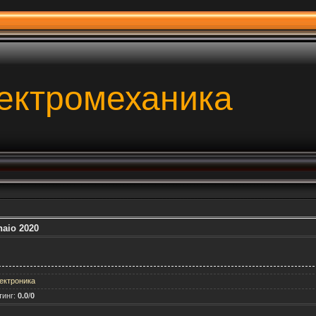
ектромеханика
naio 2020
ектроника
тинг
:
0.0
/
0