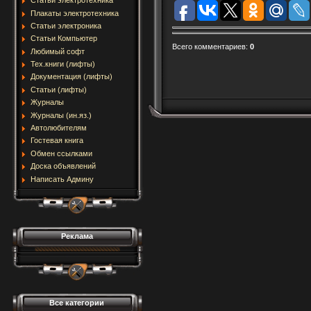
Статьи электротехника
Плакаты электротехника
Статьи электроника
Статьи Компьютер
Всего комментариев
:
0
Любимый софт
Тех.книги (лифты)
Документация (лифты)
Статьи (лифты)
Журналы
Журналы (ин.яз.)
Автолюбителям
Гостевая книга
Обмен ссылками
Доска объявлений
Написать Админу
Реклама
Все категории