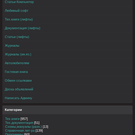
Статьи Компьютер
Любимый софт
Тех.книги (лифты)
Документация (лифты)
Статьи (лифты)
Журналы
Журналы (ин.яз.)
Автолюбителям
Гостевая книга
Обмен ссылками
Доска объявлений
Написать Админу
Категории
Тех.книги
[957]
Тех.документация
[51]
Схемы,мануалы (разн.)
[13]
Справочная лит-ра
[139]
Программы
[60]