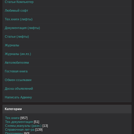
Статьи Компьютер
Любимый софт
Тех.книги (лифты)
Документация (лифты)
Статьи (лифты)
Журналы
Журналы (ин.яз.)
Автолюбителям
Гостевая книга
Обмен ссылками
Доска объявлений
Написать Админу
Категории
Тех.книги
[957]
Тех.документация
[51]
Схемы,мануалы (разн.)
[13]
Справочная лит-ра
[139]
Программы
[60]