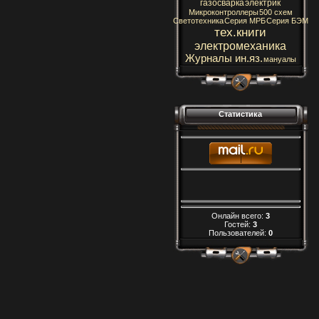
газосварка
электрик
Микроконтроллеры
500 схем
Светотехника
Серия МРБ
Серия БЭМ
тех.книги
электромеханика
Журналы ин.яз.
мануалы
Статистика
Онлайн всего:
3
Гостей:
3
Пользователей:
0