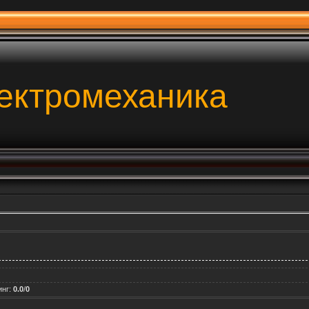
ектромеханика
инг
:
0.0
/
0