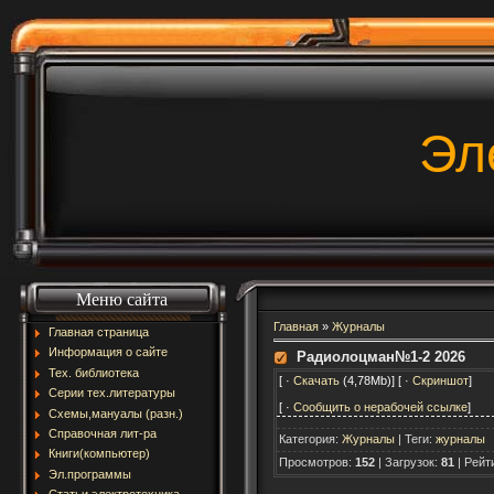
Эл
Меню сайта
Главная
»
Журналы
Главная страница
Информация о сайте
Радиолоцман№1-2 2026
Тех. библиотека
[ ·
Скачать
(4,78Mb)] [ ·
Скриншот
]
Серии тех.литературы
[ ·
Сообщить о нерабочей ссылке
]
Схемы,мануалы (разн.)
Справочная лит-ра
Категория
:
Журналы
|
Теги
:
журналы
Книги(компьютер)
Просмотров
:
152
|
Загрузок
:
81
|
Рейт
Эл.программы