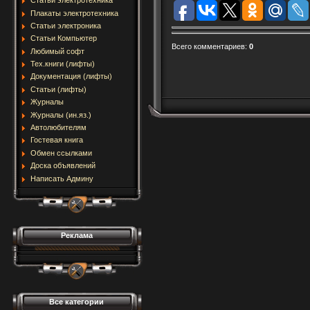
Статьи электротехника
Плакаты электротехника
Статьи электроника
Статьи Компьютер
Всего комментариев
:
0
Любимый софт
Тех.книги (лифты)
Документация (лифты)
Статьи (лифты)
Журналы
Журналы (ин.яз.)
Автолюбителям
Гостевая книга
Обмен ссылками
Доска объявлений
Написать Админу
Реклама
Все категории