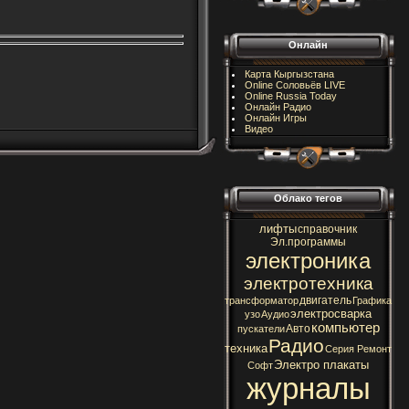
Онлайн
Карта Кыргызстана
Online Соловьёв LIVE
Online Russia Today
Онлайн Радио
Онлайн Игры
Видео
Облако тегов
лифты
справочник
Эл.программы
электроника
электротехника
двигатель
трансформатор
Графика
электросварка
узо
Аудио
компьютер
Авто
пускатели
Радио
техника
Серия Ремонт
Электро плакаты
Софт
журналы