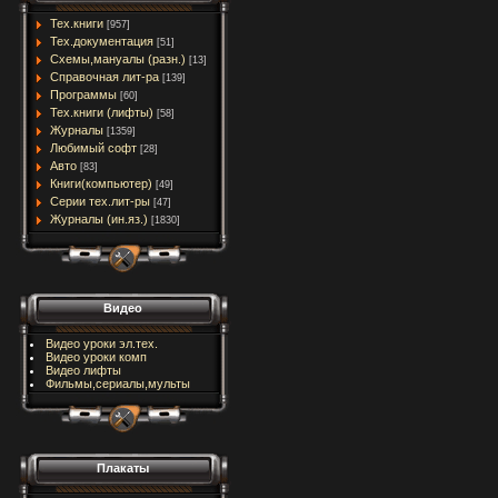
Тех.книги
[957]
Тех.документация
[51]
Схемы,мануалы (разн.)
[13]
Справочная лит-ра
[139]
Программы
[60]
Тех.книги (лифты)
[58]
Журналы
[1359]
Любимый софт
[28]
Авто
[83]
Книги(компьютер)
[49]
Серии тех.лит-ры
[47]
Журналы (ин.яз.)
[1830]
Видео
Видео уроки эл.тех.
Видео уроки комп
Видео лифты
Фильмы,сериалы,мульты
Плакаты