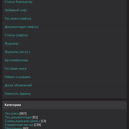
Статьи Компьютер
Любимый софт
Тех.книги (лифты)
Документация (лифты)
Статьи (лифты)
Журналы
Журналы (ин.яз.)
Автолюбителям
Гостевая книга
Обмен ссылками
Доска объявлений
Написать Админу
Категории
Тех.книги
[957]
Тех.документация
[51]
Схемы,мануалы (разн.)
[13]
Справочная лит-ра
[139]
Программы
[60]