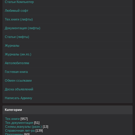
Статьи Компьютер
Любимый софт
Тех.книги (лифты)
Документация (лифты)
Статьи (лифты)
Журналы
Журналы (ин.яз.)
Автолюбителям
Гостевая книга
Обмен ссылками
Доска объявлений
Написать Админу
Категории
Тех.книги
[957]
Тех.документация
[51]
Схемы,мануалы (разн.)
[13]
Справочная лит-ра
[139]
Программы
[60]