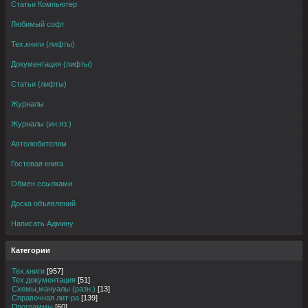
Статьи Компьютер
Любимый софт
Тех.книги (лифты)
Документация (лифты)
Статьи (лифты)
Журналы
Журналы (ин.яз.)
Автолюбителям
Гостевая книга
Обмен ссылками
Доска объявлений
Написать Админу
Категории
Тех.книги
[957]
Тех.документация
[51]
Схемы,мануалы (разн.)
[13]
Справочная лит-ра
[139]
Программы
[60]