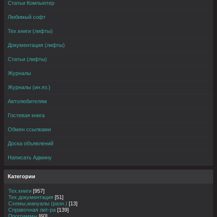
Статьи Компьютер
Любимый софт
Тех.книги (лифты)
Документация (лифты)
Статьи (лифты)
Журналы
Журналы (ин.яз.)
Автолюбителям
Гостевая книга
Обмен ссылками
Доска объявлений
Написать Админу
Категории
Тех.книги
[957]
Тех.документация
[51]
Схемы,мануалы (разн.)
[13]
Справочная лит-ра
[139]
Программы
[60]