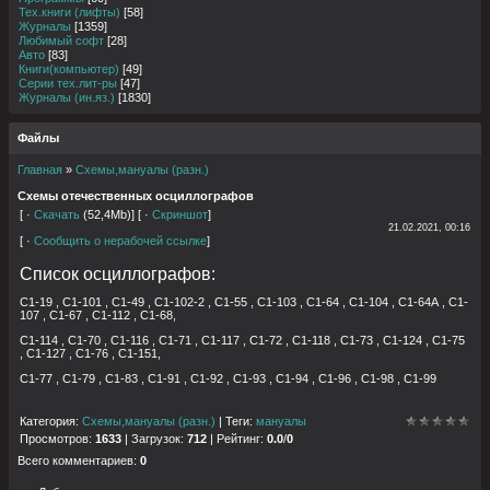
Тех.книги (лифты)
[58]
Журналы
[1359]
Любимый софт
[28]
Авто
[83]
Книги(компьютер)
[49]
Серии тех.лит-ры
[47]
Журналы (ин.яз.)
[1830]
Файлы
Главная
»
Схемы,мануалы (разн.)
Схемы отечественных осциллографов
[ ·
Скачать
(52,4Mb)] [ ·
Скриншот
]
21.02.2021, 00:16
[ ·
Сообщить о нерабочей ссылке
]
Список осциллографов:
С1-19 , С1-101 , С1-49 , С1-102-2 , С1-55 , С1-103 , С1-64 , С1-104 , С1-64А , С1-
107 , С1-67 , С1-112 , С1-68,
С1-114 , С1-70 , С1-116 , С1-71 , С1-117 , С1-72 , C1-118 , С1-73 , С1-124 , С1-75
, С1-127 , С1-76 , С1-151,
С1-77 , С1-79 , С1-83 , С1-91 , С1-92 , С1-93 , С1-94 , С1-96 , С1-98 , С1-99
Категория
:
Схемы,мануалы (разн.)
|
Теги
:
мануалы
Просмотров
:
1633
|
Загрузок
:
712
|
Рейтинг
:
0.0
/
0
Всего комментариев
:
0