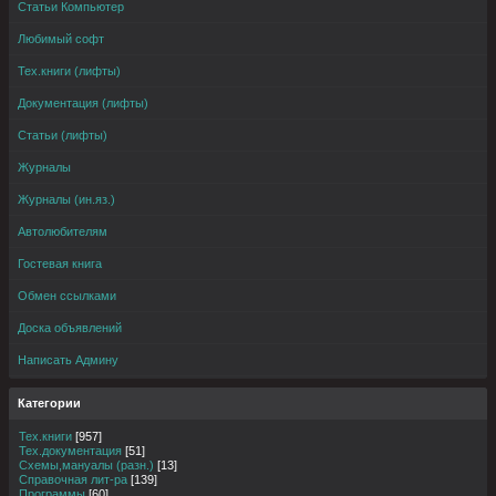
Статьи Компьютер
Любимый софт
Тех.книги (лифты)
Документация (лифты)
Статьи (лифты)
Журналы
Журналы (ин.яз.)
Автолюбителям
Гостевая книга
Обмен ссылками
Доска объявлений
Написать Админу
Категории
Тех.книги
[957]
Тех.документация
[51]
Схемы,мануалы (разн.)
[13]
Справочная лит-ра
[139]
Программы
[60]